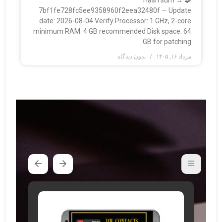
🧩 Hash sum →
7bf1fe728fc5ee9358960f2eea32480f — Update
date: 2026-08-04 Verify Processor: 1 GHz, 2-core
minimum RAM: 4 GB recommended Disk space: 64
GB for patching
مرداد ۱۶, ۱۴۰۵
بدون دیدگاه